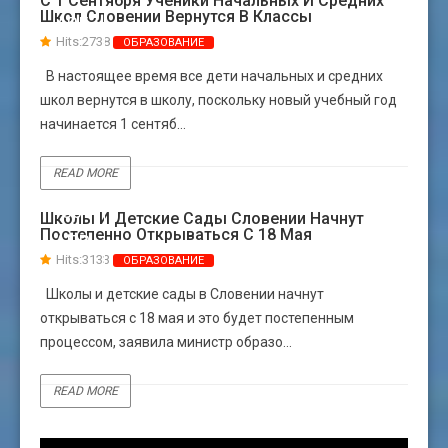
С 1 Сентября Ученики Начальных И Средних
Школ Словении Вернутся В Классы
АВГ
Hits:2738
ОБРАЗОВАНИЕ
В настоящее время все дети начальных и средних
школ вернутся в школу, поскольку новый учебный год
начинается 1 сентяб...
READ MORE
30
Школы И Детские Сады Словении Начнут
Постепенно Открываться C 18 Мая
АПР
Hits:3133
ОБРАЗОВАНИЕ
Школы и детские сады в Словении начнут
открываться c 18 мая и это будет постепенным
процессом, заявила министр образо...
READ MORE