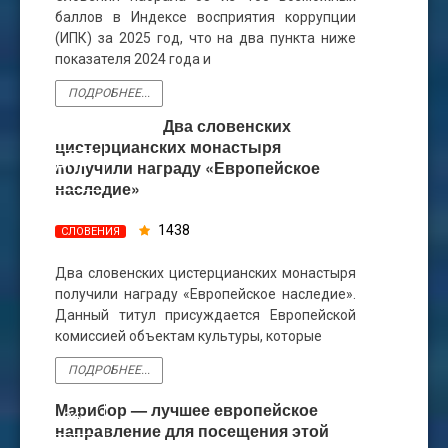
баллов в Индексе восприятия коррупции
(ИПК) за 2025 год, что на два пункта ниже
показателя 2024 года и
ПОДРОБНЕЕ...
Два словенских
19
цистерцианских монастыря
АПР
получили награду «Европейское
наследие»
1438
СЛОВЕНИЯ
Два словенских цистерцианских монастыря
получили награду «Европейское наследие».
Данный титул присуждается Европейской
комиссией объектам культуры, которые
ПОДРОБНЕЕ...
Марибор — лучшее европейское
26
направление для посещения этой