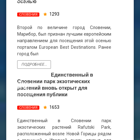
ОКТ
осенью
1293
СЛОВЕНИЯ
Второй по величине город Словении,
Марибор, был признан лучшим европейским
направлением для посещения этой осенью
порталом European Best Destinations. Ранее
город был
ПОДРОБНЕЕ...
Единственный в
03
Словении парк экзотических
АПР
растений вновь открыт для
посещения публики
1653
СЛОВЕНИЯ
Единственный в Словении парк
экзотических растений Rafutski Park,
расположенный возле Новой Горицы рядом