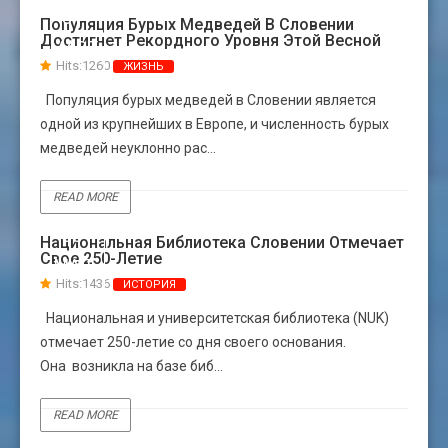
31
Популяция Бурых Медведей В Словении
Достигнет Рекордного Уровня Этой Весной
МАРТ
Hits:1260
ЖИЗНЬ
Популяция бурых медведей в Словении является
одной из крупнейших в Европе, и численность бурых
медведей неуклонно рас...
READ MORE
30
Национальная Библиотека Словении Отмечает
Свое 250-Летие
МАЯ
Hits:1436
ИСТОРИЯ
Национальная и университетская библиотека (NUK)
отмечает 250-летие со дня своего основания.
Она возникла на базе биб...
READ MORE