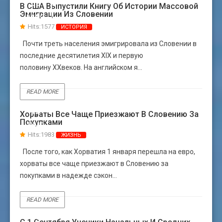
09
В США Выпустили Книгу Об Истории Массовой
Эмиграции Из Словении
МАЯ
Hits:1577
ИСТОРИЯ
Почти треть населения эмигрировала из Словении в
последние десятилетия XIX и первую
половину XXвеков. На английском я...
READ MORE
23
Хорваты Все Чаще Приезжают В Словению За
Покупками
ЯНВ
Hits:1983
ЖИЗНЬ
После того, как Хорватия 1 января перешла на евро,
хорваты все чаще приезжают в Словению за
покупками в надежде сэкон...
READ MORE
19