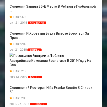
Словения Заняла 35-Е Место В Рейтинге Глобальной
…
Hits:5422
окт 21, 2018
СЛОВЕНИЯ
Словения И Хорватия Будут Вместе Бороться За
Прив…
Hits:5289
сен 21, 2018
БИЗНЕС
Австрийские Компании Возлагают В 2019 Году На
Сло…
Hits:5219
янв 13, 2019
БИЗНЕС
Словенский Ресторан Hiša Franko Вошёл В Список
50…
Hits:5208
июнь 25, 2018
НОВОСТИ