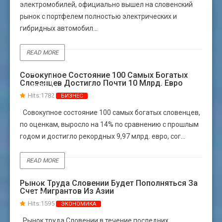
электромобилей, официально вышел на словенский
рынок с портфелем полностью электрических и
гибридных автомобил...
READ MORE
24
Совокупное Состояние 100 Самых Богатых
Словенцев Достигло Почти 10 Млрд. Евро
НОЯБ
Hits:1782
БИЗНЕС
Совокупное состояние 100 самых богатых словенцев,
по оценкам, выросло на 14% по сравнению с прошлым
годом и достигло рекордных 9,97 млрд. евро, сог...
READ MORE
10
Рынок Труда Словении Будет Пополняться За
Счет Мигрантов Из Азии
АПР
Hits:1595
ЭКОНОМИКА
Рынок труда Словении в течение последних