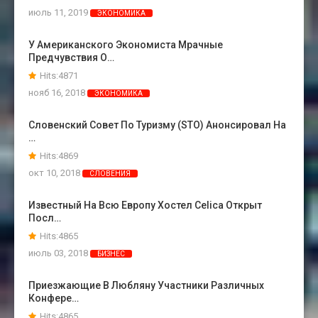
июль 11, 2019
ЭКОНОМИКА
У Американского Экономиста Мрачные
Предчувствия О…
Hits:4871
нояб 16, 2018
ЭКОНОМИКА
Словенский Совет По Туризму (STO) Анонсировал На
…
Hits:4869
окт 10, 2018
СЛОВЕНИЯ
Известный На Всю Европу Хостел Celica Открыт
Посл…
Hits:4865
июль 03, 2018
БИЗНЕС
Приезжающие В Любляну Участники Различных
Конфере…
Hits:4865