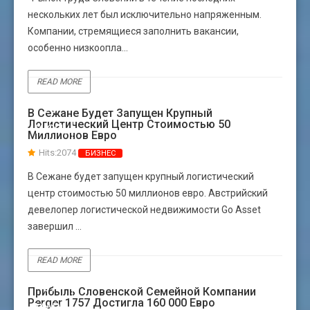
нескольких лет был исключительно напряженным.
Компании, стремящиеся заполнить вакансии,
особенно низкоопла...
READ MORE
26
В Сежане Будет Запущен Крупный
Логистический Центр Стоимостью 50
ИЮНЬ
Миллионов Евро
Hits:2074
БИЗНЕС
В Сежане будет запущен крупный логистический
центр стоимостью 50 миллионов евро. Австрийский
девелопер логистической недвижимости Go Asset
завершил ...
READ MORE
07
Прибыль Словенской Семейной Компании
Perger 1757 Достигла 160 000 Евро
МАРТ