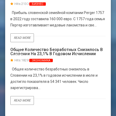
Hits:2130
БИЗНЕС
Прибыль словенской семейной компании Perger 1757
в 2022 году составила 160 000 евро. С 1757 года семья
Пергер изготавливает медовые лакомства и све...
READ MORE
04
Общее Количество Безработных Снизилось В
Словении На 23,1% В Годовом Исчислении
АВГ
Hits:1828
ЭКОНОМИКА
Общее количество безработных снизилось в
Словении на 23,1% в годовом исчислении в июле и
достигло показателя в 54 341 человек. Число
зарегистрирова...
READ MORE