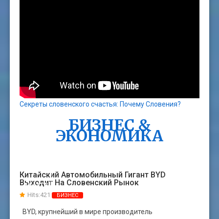
Секреты словенского счастья: Почему Словения?
БИЗНЕС &
ЭКОНОМИКА
11
Китайский Автомобильный Гигант BYD
Выходит На Словенский Рынок
МАРТ
Hits:421
БИЗНЕС
BYD, крупнейший в мире производитель