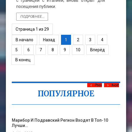
с границей с Италией, вновь открыт для
посещения публики.
ПОДРОБНЕЕ...
Страница 1 из 29
В начало
Назад
1
2
3
4
5
6
7
8
9
10
Вперёд
В конец
Prev
Next
ПОПУЛЯРНОЕ
Марибор И Подравский Регион Входят В Топ-10
Лучши…