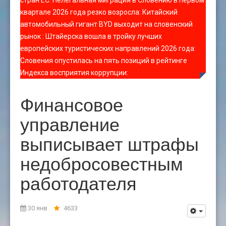
стран ЕС
:
Нелегальная миграция в Словению в первом
квартале 2026 года резко возросла
:
Китайский
автомобильный гигант BYD выходит на словенский
рынок
:
Штайерска вошла в тройку лучших
европейских туристических направлений 2026 года
:
Словения опустилась на пять позиций в рейтинге
Индекса восприятия коррупции
:
Финансовое
управление
выписывает штрафы
недобросовестным
работодателя
30 янв
4633