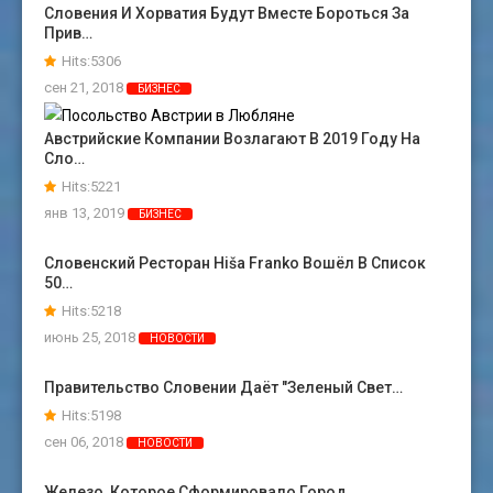
Словения И Хорватия Будут Вместе Бороться За
Прив…
Hits:5306
сен 21, 2018
БИЗНЕС
Австрийские Компании Возлагают В 2019 Году На
Сло…
Hits:5221
янв 13, 2019
БИЗНЕС
Словенский Ресторан Hiša Franko Вошёл В Список
50…
Hits:5218
июнь 25, 2018
НОВОСТИ
Правительство Словении Даёт "зеленый Свет…
Hits:5198
сен 06, 2018
НОВОСТИ
Железо, Которое Сформировало Город