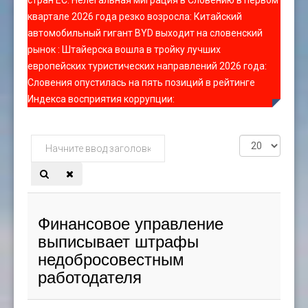
стран ЕС
:
Нелегальная миграция в Словению в первом
квартале 2026 года резко возросла
:
Китайский
автомобильный гигант BYD выходит на словенский
рынок
:
Штайерска вошла в тройку лучших
европейских туристических направлений 2026 года
:
Словения опустилась на пять позиций в рейтинге
Индекса восприятия коррупции
:
Начните
Кол-
ввод
во
заголовка
строк:
метки
Финансовое управление
выписывает штрафы
недобросовестным
работодателя