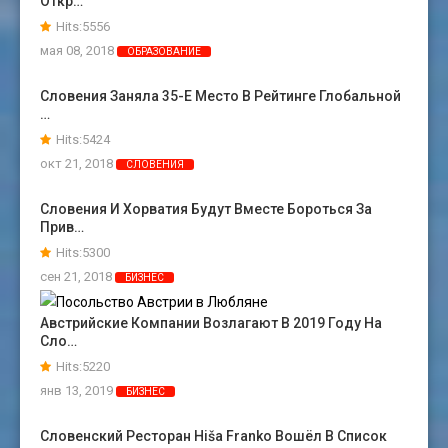
Откр…
Hits:5556
мая 08, 2018
ОБРАЗОВАНИЕ
Словения Заняла 35-Е Место В Рейтинге Глобальной
…
Hits:5424
окт 21, 2018
СЛОВЕНИЯ
Словения И Хорватия Будут Вместе Бороться За
Прив…
Hits:5300
сен 21, 2018
БИЗНЕС
Австрийские Компании Возлагают В 2019 Году На
Сло…
Hits:5220
янв 13, 2019
БИЗНЕС
Словенский Ресторан Hiša Franko Вошёл В Список