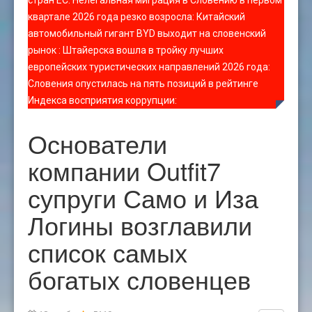
стран ЕС
:
Нелегальная миграция в Словению в первом
квартале 2026 года резко возросла
:
Китайский
автомобильный гигант BYD выходит на словенский
рынок
:
Штайерска вошла в тройку лучших
европейских туристических направлений 2026 года
:
Словения опустилась на пять позиций в рейтинге
Индекса восприятия коррупции
:
Основатели
компании Outfit7
супруги Само и Иза
Логины возглавили
список самых
богатых словенцев