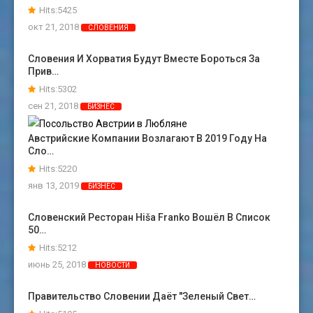
Hits:5425
окт 21, 2018
СЛОВЕНИЯ
Словения И Хорватия Будут Вместе Бороться За
Прив…
Hits:5302
сен 21, 2018
БИЗНЕС
Австрийские Компании Возлагают В 2019 Году На
Сло…
Hits:5220
янв 13, 2019
БИЗНЕС
Словенский Ресторан Hiša Franko Вошёл В Список
50…
Hits:5212
июнь 25, 2018
НОВОСТИ
Правительство Словении Даёт "зеленый Свет…