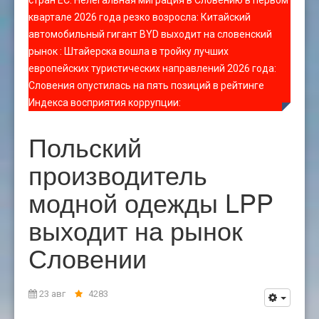
стран ЕС
:
Нелегальная миграция в Словению в первом
квартале 2026 года резко возросла
:
Китайский
автомобильный гигант BYD выходит на словенский
рынок
:
Штайерска вошла в тройку лучших
европейских туристических направлений 2026 года
:
Словения опустилась на пять позиций в рейтинге
Индекса восприятия коррупции
:
Польский
производитель
модной одежды LPP
выходит на рынок
Словении
23 авг
4283