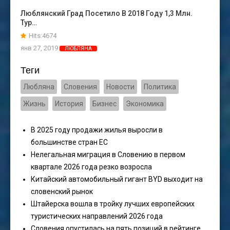
Люблянский Град Посетило В 2018 Году 1,3 Млн.
Тур…
Hits:4674
янв 27, 2019
ЛЮБЛЯНА
Теги
Любляна
Словения
Новости
Политика
Жизнь
История
Бизнес
Экономика
В 2025 году продажи жилья выросли в
большинстве стран ЕС
Нелегальная миграция в Словению в первом
квартале 2026 года резко возросла
Китайский автомобильный гигант BYD выходит на
словенский рынок
Штайерска вошла в тройку лучших европейских
туристических направлений 2026 года
Словения опустилась на пять позиций в рейтинге