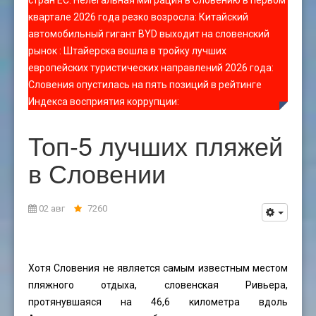
стран ЕС
:
Нелегальная миграция в Словению в первом
квартале 2026 года резко возросла
:
Китайский
автомобильный гигант BYD выходит на словенский
рынок
:
Штайерска вошла в тройку лучших
европейских туристических направлений 2026 года
:
Словения опустилась на пять позиций в рейтинге
Индекса восприятия коррупции
:
Топ-5 лучших пляжей
в Словении
02 авг
7260
Хотя Словения не является самым известным местом
пляжного отдыха, словенская Ривьера,
протянувшаяся на 46,6 километра вдоль