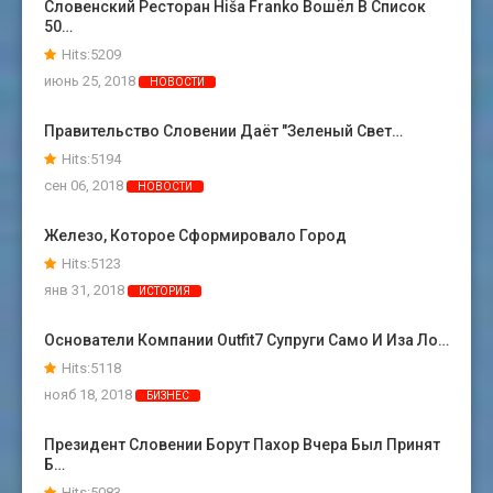
Словенский Ресторан Hiša Franko Вошёл В Список
50…
Hits:5209
июнь 25, 2018
НОВОСТИ
Правительство Словении Даёт "зеленый Свет…
Hits:5194
сен 06, 2018
НОВОСТИ
Железо, Которое Сформировало Город
Hits:5123
янв 31, 2018
ИСТОРИЯ
Основатели Компании Outfit7 Супруги Само И Иза Ло…
Hits:5118
нояб 18, 2018
БИЗНЕС
Президент Словении Борут Пахор Вчера Был Принят
Б…
Hits:5083