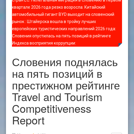
стран ЕС
:
Нелегальная миграция в Словению в первом
квартале 2026 года резко возросла
:
Китайский
автомобильный гигант BYD выходит на словенский
рынок
:
Штайерска вошла в тройку лучших
европейских туристических направлений 2026 года
:
Словения опустилась на пять позиций в рейтинге
Индекса восприятия коррупции
:
Словения поднялась
на пять позиций в
престижном рейтинге
Travel and Tourism
Competitiveness
Report