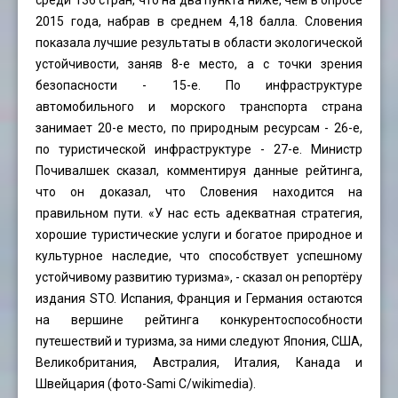
среди 136 стран, что на два пункта ниже, чем в опросе
2015 года, набрав в среднем 4,18 балла. Словения
показала лучшие результаты в области экологической
устойчивости, заняв 8-е место, а с точки зрения
безопасности - 15-е. По инфраструктуре
автомобильного и морского транспорта страна
занимает 20-е место, по природным ресурсам - 26-е,
по туристической инфраструктуре - 27-е. Министр
Почивалшек сказал, комментируя данные рейтинга,
что он доказал, что Словения находится на
правильном пути. «У нас есть адекватная стратегия,
хорошие туристические услуги и богатое природное и
культурное наследие, что способствует успешному
устойчивому развитию туризма», - сказал он репортёру
издания STO. Испания, Франция и Германия остаются
на вершине рейтинга конкурентоспособности
путешествий и туризма, за ними следуют Япония, США,
Великобритания, Австралия, Италия, Канада и
Швейцария (фото-
Sami C
/wikimedia).