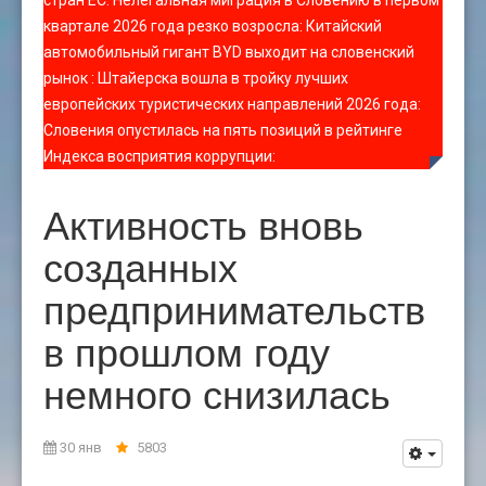
стран ЕС
:
Нелегальная миграция в Словению в первом
квартале 2026 года резко возросла
:
Китайский
автомобильный гигант BYD выходит на словенский
рынок
:
Штайерска вошла в тройку лучших
европейских туристических направлений 2026 года
:
Словения опустилась на пять позиций в рейтинге
Индекса восприятия коррупции
:
Активность вновь
созданных
предпринимательств
в прошлом году
немного снизилась
30 янв
5803