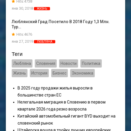
Hits:4738
янв 30, 2018
ЖИЗНЬ
Люблянский Град Посетило В 2018 Году 1,3 Млн.
Тур…
Hits:4676
янв 27, 2019
ЛЮБЛЯНА
Теги
Любляна
Словения
Новости
Политика
Жизнь
История
Бизнес
Экономика
В 2025 году продажи жилья выросли в
большинстве стран ЕС
Нелегальная миграция в Словению в первом
квартале 2026 года резко возросла
Китайский автомобильный гигант BYD выходит на
словенский рынок
Штайерска вошла в тройку лучших европейских