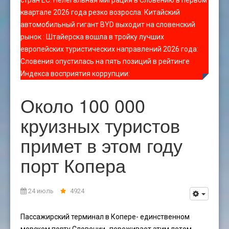
стран ЕС
:
Нелегальная миграция в Словению в первом
квартале 2026 года резко возросла
:
Китайский
автомобильный гигант BYD выходит на словенский
рынок
:
Штайерска вошла в тройку лучших
европейских туристических направлений 2026 года
:
Словения опустилась на пять позиций в рейтинге
Индекса восприятия коррупции
:
Около 100 000
круизных туристов
примет в этом году
порт Копера
24 июль
4924
Пассажирский терминал в Копере- единственном