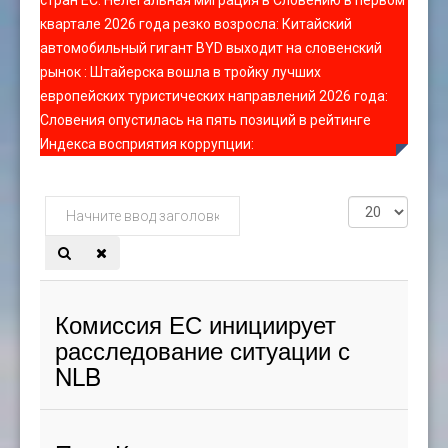
стран ЕС
:
Нелегальная миграция в Словению в первом
квартале 2026 года резко возросла
:
Китайский
автомобильный гигант BYD выходит на словенский
рынок
:
Штайерска вошла в тройку лучших
европейских туристических направлений 2026 года
:
Словения опустилась на пять позиций в рейтинге
Индекса восприятия коррупции
:
Начните
Кол-
ввод
во
заголовка
строк:
метки
Комиссия ЕС инициирует
расследование ситуации с
NLB