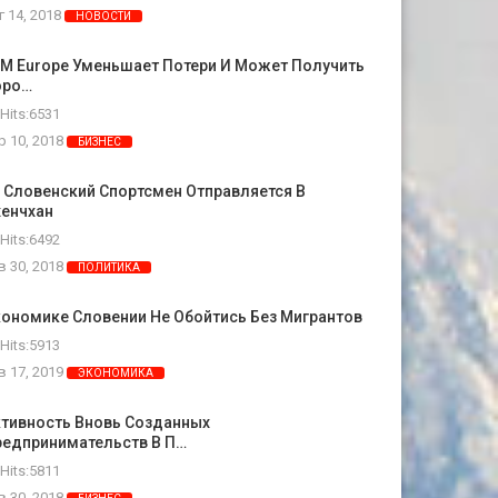
г 14, 2018
НОВОСТИ
M Europe Уменьшает Потери И Может Получить
оро…
Hits:6531
р 10, 2018
БИЗНЕС
 Словенский Спортсмен Отправляется В
хенчхан
Hits:6492
в 30, 2018
ПОЛИТИКА
ономике Словении Не Обойтись Без Мигрантов
Hits:5913
в 17, 2019
ЭКОНОМИКА
ктивность Вновь Созданных
редпринимательств В П…
Hits:5811
в 30, 2018