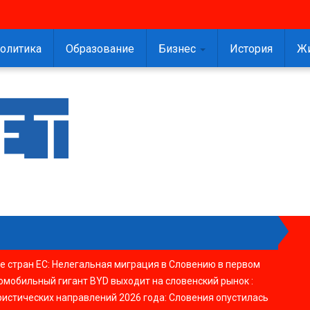
олитика
Образование
Бизнес
История
Ж
е стран ЕС
:
Нелегальная миграция в Словению в первом
омобильный гигант BYD выходит на словенский рынок
:
ристических направлений 2026 года
:
Словения опустилась