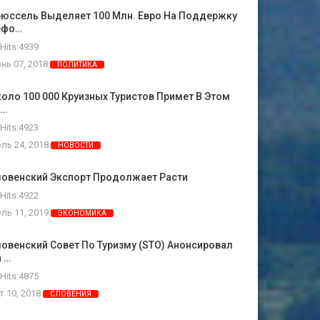
рюссель Выделяет 100 Млн. Евро На Поддержку
ефо…
Hits:4939
нь 07, 2018
ПОЛИТИКА
оло 100 000 Круизных Туристов Примет В Этом
о…
Hits:4923
ль 24, 2018
НОВОСТИ
ловенский Экспорт Продолжает Расти
Hits:4922
ль 11, 2019
ЭКОНОМИКА
овенский Совет По Туризму (STO) Анонсировал
 …
Hits:4875
т 10, 2018
СЛОВЕНИЯ