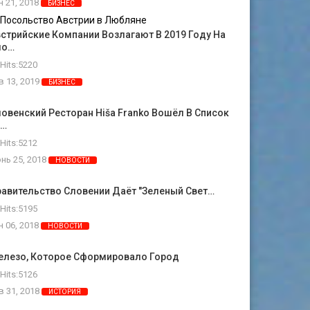
н 21, 2018
БИЗНЕС
стрийские Компании Возлагают В 2019 Году На
ло…
Hits:5220
в 13, 2019
БИЗНЕС
овенский Ресторан Hiša Franko Вошёл В Список
0…
Hits:5212
нь 25, 2018
НОВОСТИ
авительство Словении Даёт "зеленый Свет…
Hits:5195
н 06, 2018
НОВОСТИ
елезо, Которое Сформировало Город
Hits:5126
в 31, 2018
ИСТОРИЯ