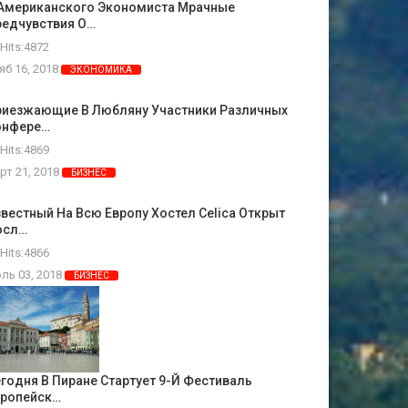
 Американского Экономиста Мрачные
редчувствия О…
Hits:4872
яб 16, 2018
ЭКОНОМИКА
риезжающие В Любляну Участники Различных
онфере…
Hits:4869
рт 21, 2018
БИЗНЕС
вестный На Всю Европу Хостел Celica Открыт
осл…
Hits:4866
ль 03, 2018
БИЗНЕС
годня В Пиране Стартует 9-Й Фестиваль
вропейск…