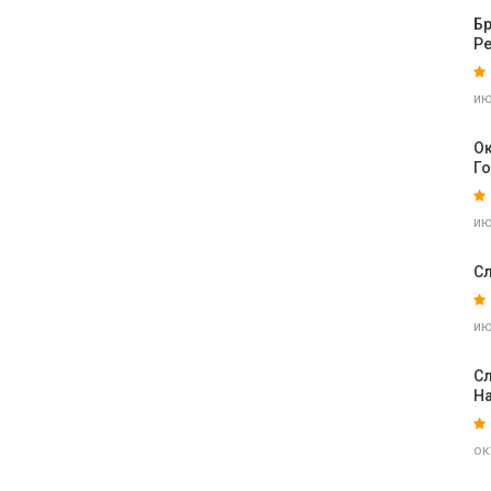
Б
Р
ию
Ок
Г
ию
С
ию
Сл
На
ок