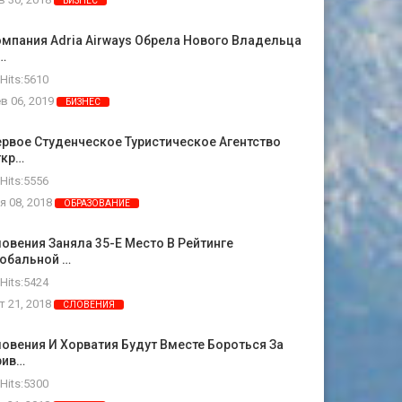
БИЗНЕС
мпания Adria Airways Обрела Нового Владельца
…
Hits:5610
в 06, 2019
БИЗНЕС
рвое Студенческое Туристическое Агентство
ткр…
Hits:5556
я 08, 2018
ОБРАЗОВАНИЕ
овения Заняла 35-Е Место В Рейтинге
лобальной …
Hits:5424
т 21, 2018
СЛОВЕНИЯ
овения И Хорватия Будут Вместе Бороться За
рив…
Hits:5300