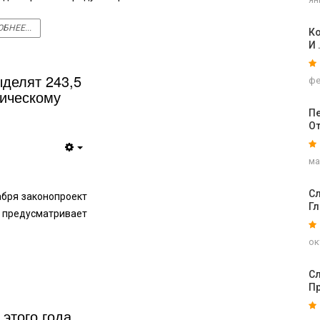
БНЕЕ...
Ко
И 
делят 243,5
фе
ическому
Пе
О
ма
Сл
бря законопроект
Г
предусматривает
ок
Сл
П
этого года