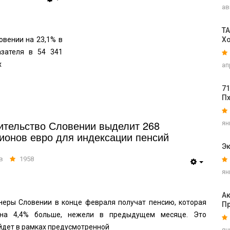
ав
TA
овении на 23,1% в
Х
азателя в 54 341
х
ап
71
П
ительство Словении выделит 268
ян
ионов евро для индексации пенсий
Эк
в
1958
ян
А
неры Словении в конце февраля получат пенсию, которая
П
 на 4,4% больше, нежели в предыдущем месяце. Это
йдет в рамках предусмотренной
ян