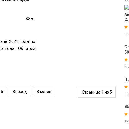
се
Ав
С
ян
але 2021 года по
Сл
о года. Об этом
5
е
ию
Пр
5
Вперёд
В конец
Страница 1 из 5
се
Ж
ян