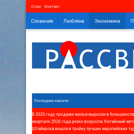
О нас
Контакт
Словения
Любляна
Экономика
П
Последние новости
В 2025 году продажи жилья выросли в большинств
квартале 2026 года резко возросла
:
Китайский авт
Штайерска вошла в тройку лучших европейских ту