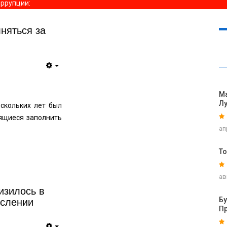
оррупции
:
няться за
Ма
Л
скольких лет был
ящиеся заполнить
ап
То
ав
изилось в
ислении
Б
П