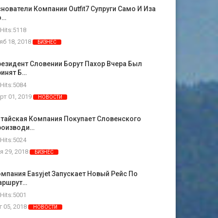
нователи Компании Outfit7 Супруги Само И Иза
о…
Hits:5118
яб 18, 2018
БИЗНЕС
езидент Словении Борут Пахор Вчера Был
ринят Б…
Hits:5084
рт 01, 2019
НОВОСТИ
итайская Компания Покупает Словенского
роизводи…
Hits:5024
я 29, 2018
БИЗНЕС
мпания Easyjet Запускает Новый Рейс По
аршрут…
Hits:5001
г 05, 2018
НОВОСТИ