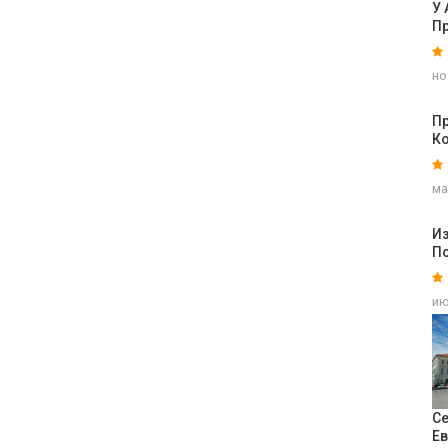
У
П
но
П
К
ма
Из
П
ию
Се
Е