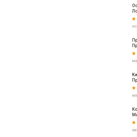
Ос
Л
но
Пр
П
ма
K
П
ма
Ко
М
ав