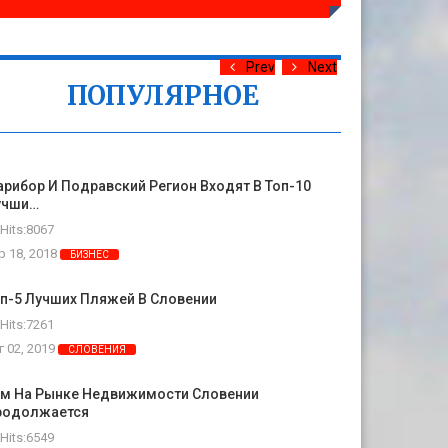
Prev
Next
ПОПУЛЯРНОЕ
рибор И Подравский Регион Входят В Топ-10
учши…
Hits:8067
р 18, 2018
БИЗНЕС
п-5 Лучших Пляжей В Словении
Hits:7261
г 02, 2019
СЛОВЕНИЯ
ум На Рынке Недвижимости Словении
родолжается
Hits:6549