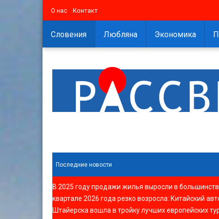
О нас
Контакт
Словения
Любляна
Экономика
П
Последние новости
В 2025 году продажи жилья выросли в большинств
квартале 2026 года резко возросла
:
Китайский авт
Штайерска вошла в тройку лучших европейских ту