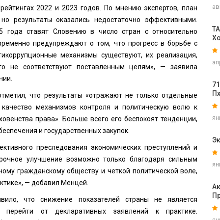
ав
рейтингах 2022 и 2023 годов. По мнению экспертов, план
 но результаты оказались недостаточно эффективными.
TA
5 года ставят Словению в число стран с относительно
Х
временно предупреждают о том, что прогресс в борьбе с
тикоррупционные механизмы существуют, их реализация,
ап
то не соответствуют поставленным целям», — заявила
нии.
71
П
тметил, что результаты «отражают не только отдельные
, качество механизмов контроля и политическую волю к
ян
ховенства права». Больше всего его беспокоят тенденции,
беспечения и государственных закупок.
Эк
ективного преследования экономических преступлений и
срочное улучшение возможно только благодаря сильным
ян
ному гражданскому обществу и четкой политической воле,
ктике», — добавил Менцей.
А
П
явило, что снижение показателей страны не является
 перейти от декларативных заявлений к практике.
ян