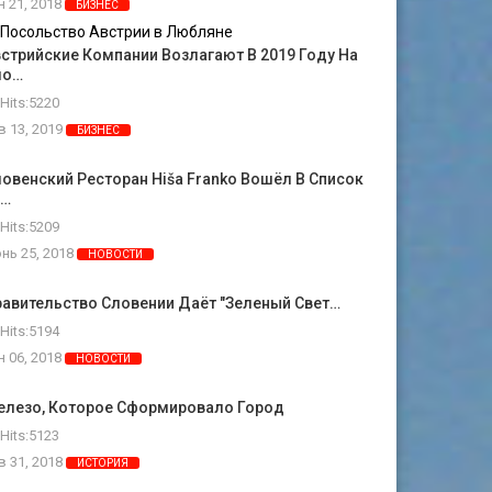
н 21, 2018
БИЗНЕС
стрийские Компании Возлагают В 2019 Году На
ло…
Hits:5220
в 13, 2019
БИЗНЕС
овенский Ресторан Hiša Franko Вошёл В Список
0…
Hits:5209
нь 25, 2018
НОВОСТИ
авительство Словении Даёт "зеленый Свет…
Hits:5194
н 06, 2018
НОВОСТИ
елезо, Которое Сформировало Город
Hits:5123
в 31, 2018
ИСТОРИЯ