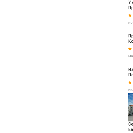
У
П
но
П
К
ма
Из
П
ию
Се
Е