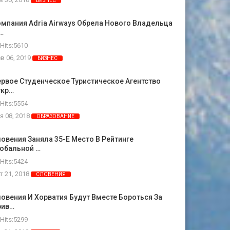
БИЗНЕС
мпания Adria Airways Обрела Нового Владельца
…
Hits:5610
в 06, 2019
БИЗНЕС
рвое Студенческое Туристическое Агентство
ткр…
Hits:5554
я 08, 2018
ОБРАЗОВАНИЕ
овения Заняла 35-Е Место В Рейтинге
лобальной …
Hits:5424
т 21, 2018
СЛОВЕНИЯ
овения И Хорватия Будут Вместе Бороться За
рив…
Hits:5299