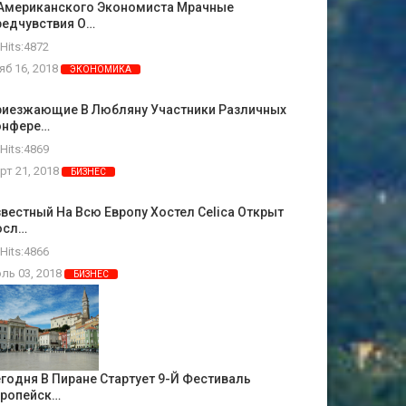
 Американского Экономиста Мрачные
редчувствия О…
Hits:4872
яб 16, 2018
ЭКОНОМИКА
риезжающие В Любляну Участники Различных
онфере…
Hits:4869
рт 21, 2018
БИЗНЕС
вестный На Всю Европу Хостел Celica Открыт
осл…
Hits:4866
ль 03, 2018
БИЗНЕС
годня В Пиране Стартует 9-Й Фестиваль
вропейск…