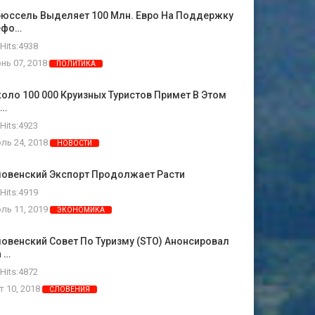
рюссель Выделяет 100 Млн. Евро На Поддержку
ефо…
Hits:4938
нь 07, 2018
ПОЛИТИКА
оло 100 000 Круизных Туристов Примет В Этом
о…
Hits:4923
ль 24, 2018
НОВОСТИ
ловенский Экспорт Продолжает Расти
Hits:4919
ль 11, 2019
ЭКОНОМИКА
овенский Совет По Туризму (STO) Анонсировал
 …
Hits:4872
т 10, 2018
СЛОВЕНИЯ