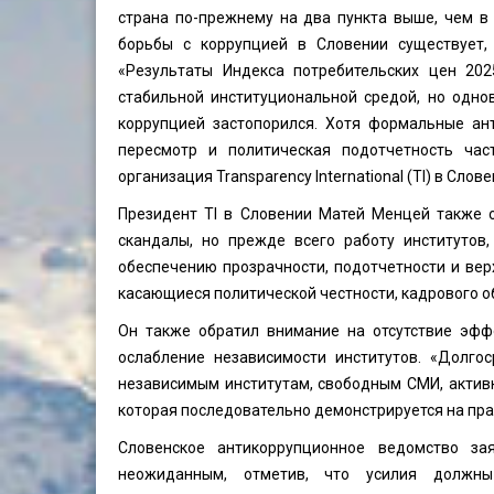
страна по-прежнему на два пункта выше, чем в 
борьбы с коррупцией в Словении существует,
«Результаты Индекса потребительских цен 202
стабильной институциональной средой, но одно
коррупцией застопорился. Хотя формальные ан
пересмотр и политическая подотчетность час
организация Transparency International (TI) в Слове
Президент TI в Словении Матей Менцей также о
скандалы, но прежде всего работу институтов
обеспечению прозрачности, подотчетности и вер
касающиеся политической честности, кадрового о
Он также обратил внимание на отсутствие эфф
ослабление независимости институтов. «Долго
независимым институтам, свободным СМИ, актив
которая последовательно демонстрируется на пра
Словенское антикоррупционное ведомство за
неожиданным, отметив, что усилия должны