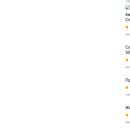
се
Ав
С
ян
Сл
5
ию
Пр
се
Ж
ян