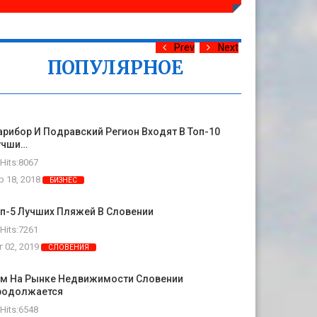
Prev
Next
ПОПУЛЯРНОЕ
рибор И Подравский Регион Входят В Топ-10
учши…
Hits:8067
р 18, 2018
БИЗНЕС
п-5 Лучших Пляжей В Словении
Hits:7261
г 02, 2019
СЛОВЕНИЯ
ум На Рынке Недвижимости Словении
родолжается
Hits:6548