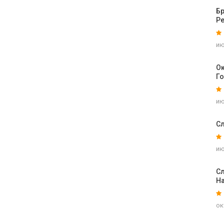
Б
Р
ию
Ок
Г
ию
С
ию
Сл
На
ок