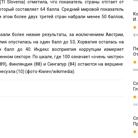
I Slovenia) отметила, что показатель страны отстает от
который составляет 64 балла. Средний мировой показатель
Ко
и этом более двух третей стран набрали менее 50 баллов,
И 
зали более низкие результаты, за исключением Австрии,
фе
лия опустилась на один балл до 53, Хорватия осталась на
Пе
н балл до 40. Индекс восприятия коррупции измеряет
О
нном секторе. По шкале, где 100 означает «очень чистую»
89), Финляндия (88) и Сингапур (84) остаются на вершине.
ма
несуэла (10) (фото-
Kiwiev
/wikimedia).
Сл
Г
ок
Сл
П