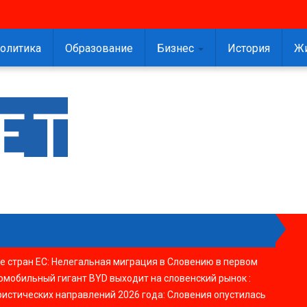
олитика
Образование
Бизнес
История
Ж
е стран ЕС
:
Нелегальная миграция в Словению в первом
омобильный гигант BYD выходит на словенский рынок
:
ристических направлений 2026 года
:
Словения опустилась