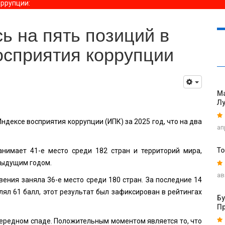
оррупции
:
ь на пять позиций в
осприятия коррупции
Ма
Л
ндексе восприятия коррупции (ИПК) за 2025 год, что на два
ап
То
анимает 41-е место среди 182 стран и территорий мира,
дыдущим годом.
ав
вения заняла 36-е место среди 180 стран. За последние 14
лял 61 балл, этот результат был зафиксирован в рейтингах
Б
П
ередном спаде. Положительным моментом является то, что