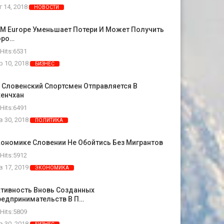
г 14, 2018
НОВОСТИ
M Europe Уменьшает Потери И Может Получить
оро…
Hits:6531
р 10, 2018
БИЗНЕС
 Словенский Спортсмен Отправляется В
хенчхан
Hits:6491
в 30, 2018
ПОЛИТИКА
ономике Словении Не Обойтись Без Мигрантов
Hits:5912
в 17, 2019
ЭКОНОМИКА
ктивность Вновь Созданных
редпринимательств В П…
Hits:5809
в 30, 2018