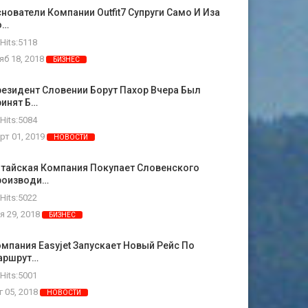
нователи Компании Outfit7 Супруги Само И Иза
о…
Hits:5118
яб 18, 2018
БИЗНЕС
езидент Словении Борут Пахор Вчера Был
ринят Б…
Hits:5084
рт 01, 2019
НОВОСТИ
итайская Компания Покупает Словенского
роизводи…
Hits:5022
я 29, 2018
БИЗНЕС
мпания Easyjet Запускает Новый Рейс По
аршрут…
Hits:5001
г 05, 2018
НОВОСТИ