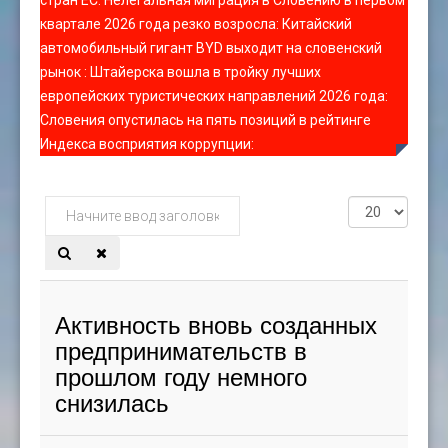
стран ЕС
:
Нелегальная миграция в Словению в первом
квартале 2026 года резко возросла
:
Китайский
автомобильный гигант BYD выходит на словенский
рынок
:
Штайерска вошла в тройку лучших
европейских туристических направлений 2026 года
:
Словения опустилась на пять позиций в рейтинге
Индекса восприятия коррупции
:
Начните
Кол-
ввод
во
заголовка
строк:
метки
Активность вновь созданных
предпринимательств в
прошлом году немного
снизилась