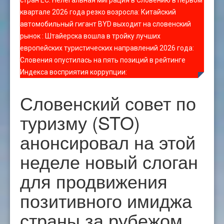
стран ЕС
:
Нелегальная миграция в Словению в первом
квартале 2026 года резко возросла
:
Китайский
автомобильный гигант BYD выходит на словенский
рынок
:
Штайерска вошла в тройку лучших
европейских туристических направлений 2026 года
:
Словения опустилась на пять позиций в рейтинге
Индекса восприятия коррупции
:
Словенский совет по
туризму (STO)
анонсировал на этой
неделе новый слоган
для продвижения
позитивного имиджа
страны за рубежом