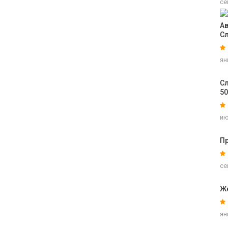
се
Ав
С
ян
Сл
5
ию
Пр
се
Ж
ян