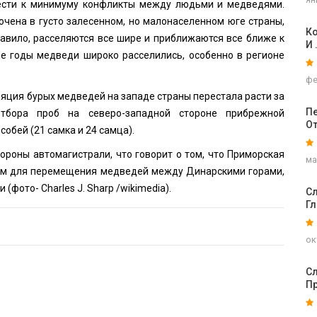
вести к минимуму конфликты между людьми и медведями.
чена в густо залесенном, но малонаселенном юге страны,
Ко
равило, расселяются все шире и приближаются все ближе к
И 
ие годы медведи широко расселились, особенно в регионе
фе
ляция бурых медведей на западе страны перестала расти за
Пе
тбора проб на северо-западной стороне прибрежной
О
обей (21 самка и 24 самца).
ороны автомагистрали, что говорит о том, что Приморская
ма
ем для перемещения медведей между Динарскими горами,
и (фото-
Charles J. Sharp
/wikimedia).
Сл
Г
ок
Сл
П