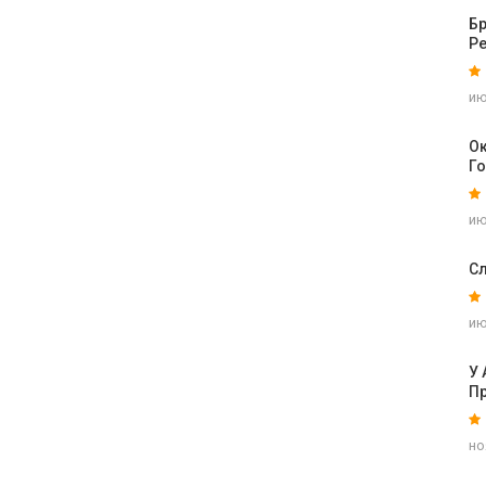
Б
Р
ию
Ок
Г
ию
С
ию
У
П
но