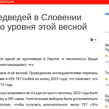
оррупции
:
едведей в Словении
о уровня этой весной
Ма
Л
я одной из крупнейших в Европе, и численность бурых
ап
ния показывают, что
То
овня этой весной. Проведенная исследователями перепись
и в 695-797 особей на конец 2023 года, что означает, что
15 года.
ав
их экскрементов, в ходе которого на конец 2023 года было
Б
ец и 395 самок. Генетическая выборка была дополнительно
П
отлов», чтобы получить окончательное число 737. «Это