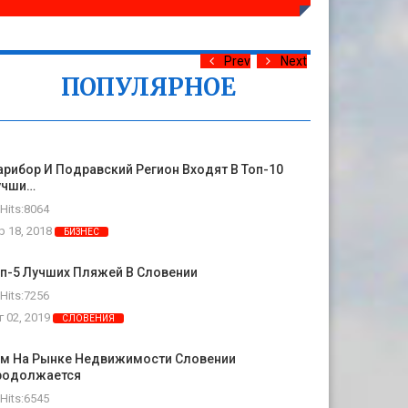
Prev
Next
ПОПУЛЯРНОЕ
рибор И Подравский Регион Входят В Топ-10
учши…
Hits:8064
р 18, 2018
БИЗНЕС
п-5 Лучших Пляжей В Словении
Hits:7256
г 02, 2019
СЛОВЕНИЯ
ум На Рынке Недвижимости Словении
родолжается
Hits:6545