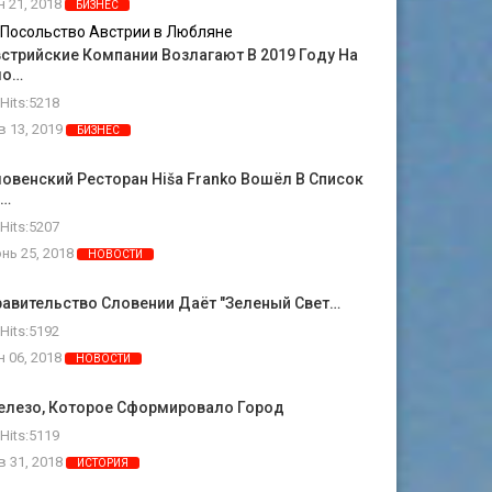
н 21, 2018
БИЗНЕС
стрийские Компании Возлагают В 2019 Году На
ло…
Hits:5218
в 13, 2019
БИЗНЕС
овенский Ресторан Hiša Franko Вошёл В Список
0…
Hits:5207
нь 25, 2018
НОВОСТИ
авительство Словении Даёт "зеленый Свет…
Hits:5192
н 06, 2018
НОВОСТИ
елезо, Которое Сформировало Город
Hits:5119
в 31, 2018
ИСТОРИЯ