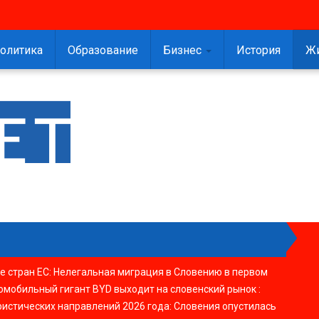
олитика
Образование
Бизнес
История
Ж
е стран ЕС
:
Нелегальная миграция в Словению в первом
омобильный гигант BYD выходит на словенский рынок
:
ристических направлений 2026 года
:
Словения опустилась