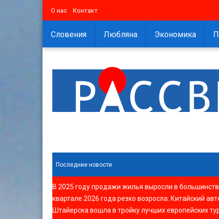
О нас
Контакт
Словения
Любляна
Экономика
П
Последние новости
В 2025 году продажи жилья выросли в большинств
квартале 2026 года резко возросла
:
Китайский авт
Штайерска вошла в тройку лучших европейских ту