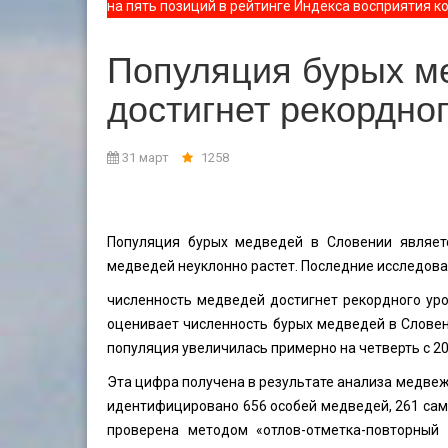
на пять позиций в рейтинге Индекса восприятия к
Популяция бурых м
достигнет рекордног
31 март
1258
Популяция бурых медведей в Словении являетс
медведей неуклонно растет. Последние исследова
численность медведей достигнет рекордного ур
оценивает численность бурых медведей в Словени
популяция увеличилась примерно на четверть с 20
Эта цифра получена в результате анализа медвежь
идентифицировано 656 особей медведей, 261 сам
проверена методом «отлов-отметка-повторный 