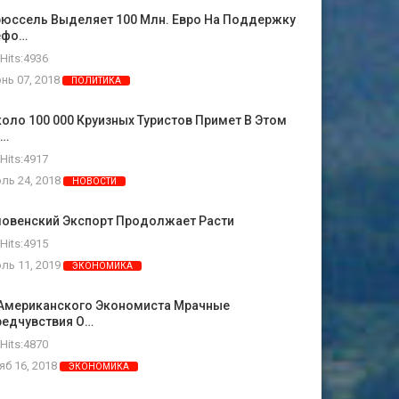
рюссель Выделяет 100 Млн. Евро На Поддержку
ефо…
Hits:4936
нь 07, 2018
ПОЛИТИКА
оло 100 000 Круизных Туристов Примет В Этом
о…
Hits:4917
ль 24, 2018
НОВОСТИ
ловенский Экспорт Продолжает Расти
Hits:4915
ль 11, 2019
ЭКОНОМИКА
 Американского Экономиста Мрачные
редчувствия О…
Hits:4870
яб 16, 2018
ЭКОНОМИКА