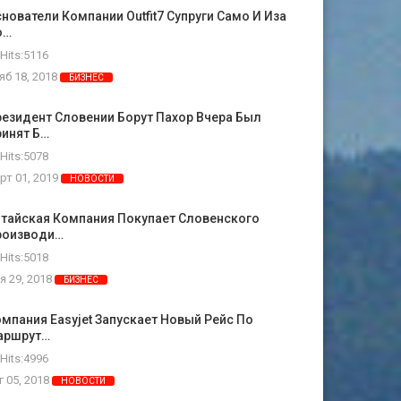
нователи Компании Outfit7 Супруги Само И Иза
о…
Hits:5116
яб 18, 2018
БИЗНЕС
езидент Словении Борут Пахор Вчера Был
ринят Б…
Hits:5078
рт 01, 2019
НОВОСТИ
итайская Компания Покупает Словенского
роизводи…
Hits:5018
я 29, 2018
БИЗНЕС
мпания Easyjet Запускает Новый Рейс По
аршрут…
Hits:4996
г 05, 2018
НОВОСТИ