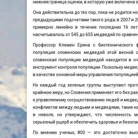
нижняя граница оценки, в которую уже включена 
Она действительна до тех пор, пока не родится н
предыдущими подсчетами такого рода, в 2007 и 2
примерно линейно в течение последних 16 лет
насчитывалось от 545 до 655 медведей по сравнени
Профессор Клемен Ерина с биотехнического ф
популяция словенских медведей этой весной с
словенская популяция медведей находится в оч
инструмент контроля популяции. Поскольку медве
в качестве основной меры управления популяцией
Но каждый год зеленые группы выступают проти
крайнюю меру, но Словения применяет его без раз
к управляемому сосуществованию людей и медве
конфликтов между людьми и медведями, такие к
в неволе, но утверждают, что численность м
серьезный ущерб и обеспечить здоровье и безопа
По мнению ученых, 800 — это достаточно выс