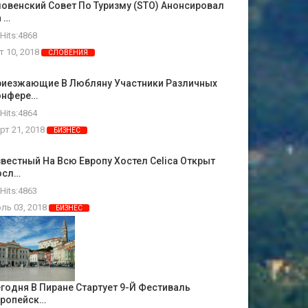
овенский Совет По Туризму (STO) Анонсировал
 …
Hits:4868
т 10, 2018
СЛОВЕНИЯ
риезжающие В Любляну Участники Различных
онфере…
Hits:4864
рт 21, 2018
БИЗНЕС
вестный На Всю Европу Хостел Celica Открыт
осл…
Hits:4863
ль 03, 2018
БИЗНЕС
годня В Пиране Стартует 9-Й Фестиваль
вропейск…