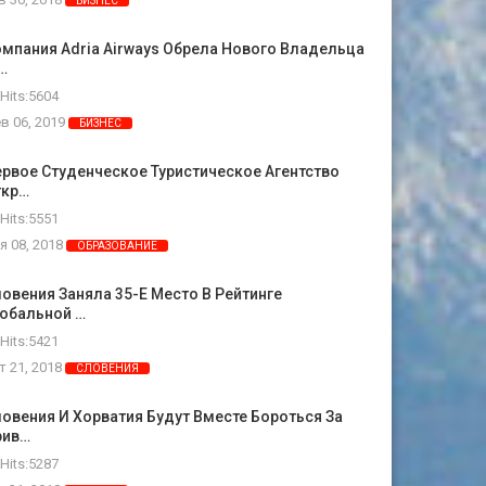
БИЗНЕС
мпания Adria Airways Обрела Нового Владельца
…
Hits:5604
в 06, 2019
БИЗНЕС
рвое Студенческое Туристическое Агентство
ткр…
Hits:5551
я 08, 2018
ОБРАЗОВАНИЕ
овения Заняла 35-Е Место В Рейтинге
лобальной …
Hits:5421
т 21, 2018
СЛОВЕНИЯ
овения И Хорватия Будут Вместе Бороться За
рив…
Hits:5287