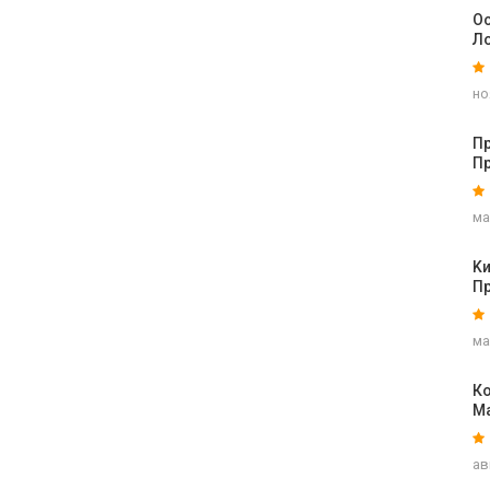
Ос
Л
но
Пр
П
ма
K
П
ма
Ко
М
ав