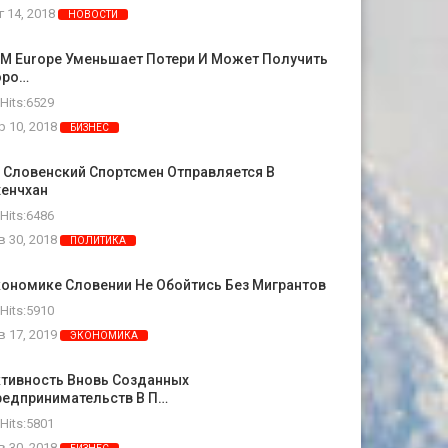
г 14, 2018
НОВОСТИ
M Europe Уменьшает Потери И Может Получить
оро…
Hits:6529
р 10, 2018
БИЗНЕС
 Словенский Спортсмен Отправляется В
хенчхан
Hits:6486
в 30, 2018
ПОЛИТИКА
ономике Словении Не Обойтись Без Мигрантов
Hits:5910
в 17, 2019
ЭКОНОМИКА
ктивность Вновь Созданных
редпринимательств В П…
Hits:5801
в 30, 2018