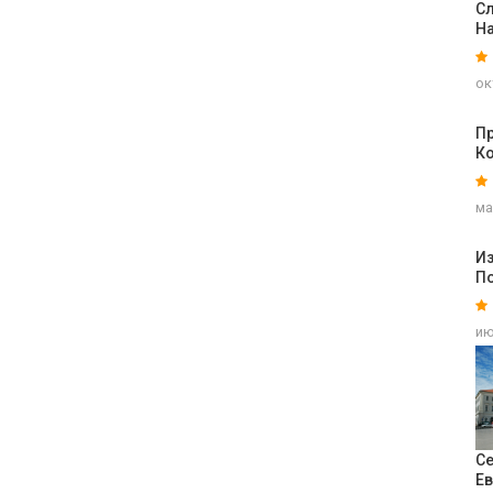
Сл
На
ок
П
К
ма
Из
П
ию
Се
Е