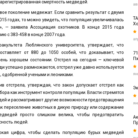
зарегистрированная смертность медведей.
ав
овое поколение медвежат. Если сравнить результат с двумя
TA
015 годах, то можно увидеть, что популяция увеличивалась
Х
», — заявила Ассоциация охотников. В конце 2015 года
ю с 383-458 в конце 2007 года.
ап
акультета Люблянского университета, утверждает, что
оставляет от 880 до 1050 особей, что доказывает, что
71
П
ень хорошем состоянии. Отстрел на сегодня — ключевой
ди успешно размножаются, отстрел уже давно используется
ян
, одобренной учеными и лесниками.
в отстрела, утверждая, что закон допускает отстрел как
Эк
бора как инструмент контроля популяции. Власти стремятся
дей и рассматривают другие возможности предотвращения
ян
ак переселение животных в дикую природу или содержание
едведей просто слишком велика, чтобы предотвратить
А
сность людей.
П
окая цифра, чтобы сделать популяцию бурых медведей
ян