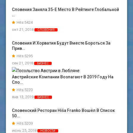
Словения Заняла 35-Е Место В Рейтинге Глобальной
…
Hits:5424
окт 21, 2018
СЛОВЕНИЯ
Словения И Хорватия Будут Вместе Бороться За
Прив…
Hits:5295
сен 21, 2018
БИЗНЕС
Австрийские Компании Возлагают В 2019 Году На
Сло…
Hits:5220
янв 13, 2019
БИЗНЕС
Словенский Ресторан Hiša Franko Вошёл В Список
50…
Hits:5209
июнь 25, 2018
НОВОСТИ