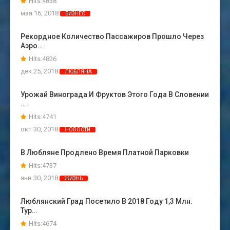
Hits:4838
мая 16, 2018
БИЗНЕС
Рекордное Количество Пассажиров Прошло Через
Аэро…
Hits:4826
дек 25, 2018
ЛЮБЛЯНА
Урожай Винограда И Фруктов Этого Года В Словении
…
Hits:4741
окт 30, 2018
НОВОСТИ
В Любляне Продлено Время Платной Парковки
Hits:4737
янв 30, 2018
ЖИЗНЬ
Люблянский Град Посетило В 2018 Году 1,3 Млн.
Тур…
Hits:4674