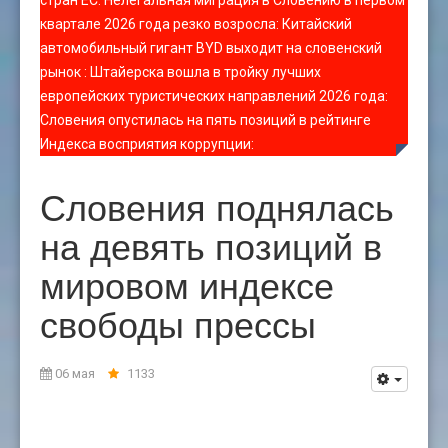
стран ЕС
:
Нелегальная миграция в Словению в первом
квартале 2026 года резко возросла
:
Китайский
автомобильный гигант BYD выходит на словенский
рынок
:
Штайерска вошла в тройку лучших
европейских туристических направлений 2026 года
:
Словения опустилась на пять позиций в рейтинге
Индекса восприятия коррупции
:
Словения поднялась
на девять позиций в
мировом индексе
свободы прессы
06 мая
1133