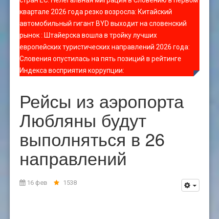
стран ЕС
:
Нелегальная миграция в Словению в первом
квартале 2026 года резко возросла
:
Китайский
автомобильный гигант BYD выходит на словенский
рынок
:
Штайерска вошла в тройку лучших
европейских туристических направлений 2026 года
:
Словения опустилась на пять позиций в рейтинге
Индекса восприятия коррупции
:
Рейсы из аэропорта
Любляны будут
выполняться в 26
направлений
16 фев
1538