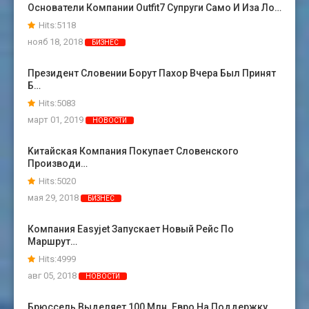
Основатели Компании Outfit7 Супруги Само И Иза Ло…
Hits:5118
нояб 18, 2018
БИЗНЕС
Президент Словении Борут Пахор Вчера Был Принят
Б…
Hits:5083
март 01, 2019
НОВОСТИ
Kитайская Компания Покупает Словенского
Производи…
Hits:5020
мая 29, 2018
БИЗНЕС
Компания Easyjet Запускает Новый Рейс По
Маршрут…
Hits:4999
авг 05, 2018
НОВОСТИ
Брюссель Выделяет 100 Млн. Евро На Поддержку