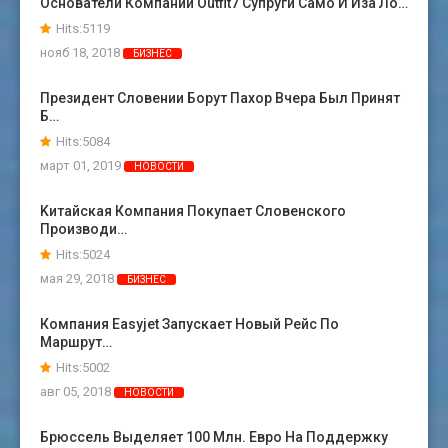
Основатели Компании Outfit7 Супруги Само И Иза Ло…
Hits:5119
нояб 18, 2018
БИЗНЕС
Президент Словении Борут Пахор Вчера Был Принят
Б…
Hits:5084
март 01, 2019
НОВОСТИ
Kитайская Компания Покупает Словенского
Производи…
Hits:5024
мая 29, 2018
БИЗНЕС
Компания Easyjet Запускает Новый Рейс По
Маршрут…
Hits:5002
авг 05, 2018
НОВОСТИ
Брюссель Выделяет 100 Млн. Евро На Поддержку