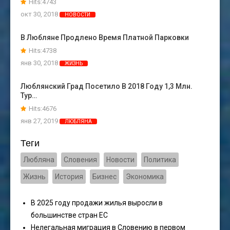
Hits:4743
окт 30, 2018
НОВОСТИ
В Любляне Продлено Время Платной Парковки
Hits:4738
янв 30, 2018
ЖИЗНЬ
Люблянский Град Посетило В 2018 Году 1,3 Млн.
Тур…
Hits:4676
янв 27, 2019
ЛЮБЛЯНА
Теги
Любляна
Словения
Новости
Политика
Жизнь
История
Бизнес
Экономика
В 2025 году продажи жилья выросли в
большинстве стран ЕС
Нелегальная миграция в Словению в первом