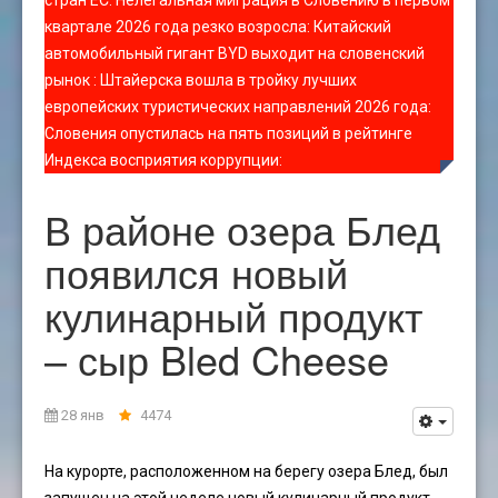
стран ЕС
:
Нелегальная миграция в Словению в первом
квартале 2026 года резко возросла
:
Китайский
автомобильный гигант BYD выходит на словенский
рынок
:
Штайерска вошла в тройку лучших
европейских туристических направлений 2026 года
:
Словения опустилась на пять позиций в рейтинге
Индекса восприятия коррупции
:
В районе озера Блед
появился новый
кулинарный продукт
– сыр Bled Cheese
28 янв
4474
На курорте, расположенном на берегу озера Блед, был