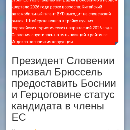
стран ЕС
:
Нелегальная миграция в Словению в первом
квартале 2026 года резко возросла
:
Китайский
автомобильный гигант BYD выходит на словенский
рынок
:
Штайерска вошла в тройку лучших
европейских туристических направлений 2026 года
:
Словения опустилась на пять позиций в рейтинге
Индекса восприятия коррупции
:
Президент Словении
призвал Брюссель
предоставить Боснии
и Герцоговине статус
кандидата в члены
ЕС