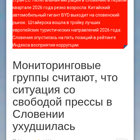
стран ЕС
:
Нелегальная миграция в Словению в первом
квартале 2026 года резко возросла
:
Китайский
автомобильный гигант BYD выходит на словенский
рынок
:
Штайерска вошла в тройку лучших
европейских туристических направлений 2026 года
:
Словения опустилась на пять позиций в рейтинге
Индекса восприятия коррупции
:
Мониторинговые
группы считают, что
ситуация со
свободой прессы в
Словении
ухудшилась