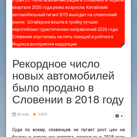
стран ЕС
:
Нелегальная миграция в Словению в первом
квартале 2026 года резко возросла
:
Китайский
автомобильный гигант BYD выходит на словенский
рынок
:
Штайерска вошла в тройку лучших
европейских туристических направлений 2026 года
:
Словения опустилась на пять позиций в рейтинге
Индекса восприятия коррупции
:
Рекордное число
новых автомобилей
было продано в
Словении в 2018 году
06 янв
3429
Судя по всему, словенцев не пугает рост цен на